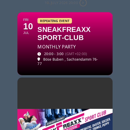
10. JULY 2026 20:00
FRI
REPEATING EVENT
10
SNEAKFREAXX
JUL
SPORT-CLUB
MONTHLY PARTY
20:00 - 3:00
(GMT+02:00)
Böse Buben
, Sachsendamm 76-
77