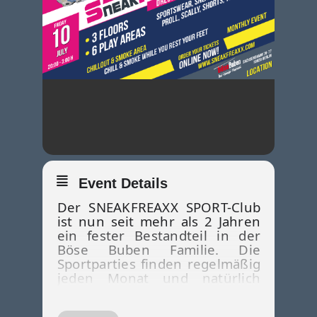
Event Details
Der SNEAKFREAXX SPORT-Club
ist nun seit mehr als 2 Jahren
ein fester Bestandteil in der
Böse Buben Familie. Die
Sportparties finden regelmäßig
jeden Monat und natürlich
auch zu den größeren Events
wie Ostern, Folsom sowie zu