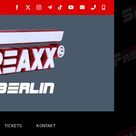
Facebook
X
Instagram
Telegram
Tiktok
YouTube
E-
Telefon
WhatsApp
Mail
TICKETS
KONTAKT